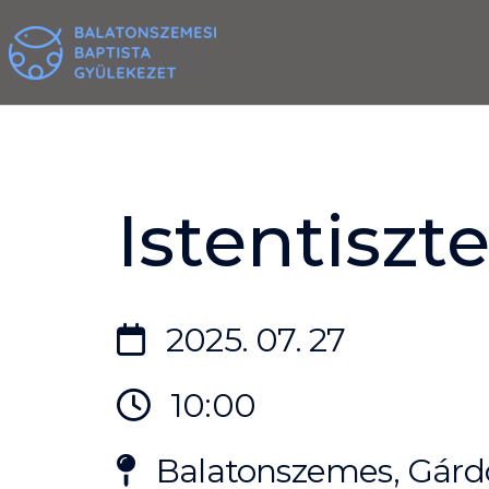
Skip
to
content
Istentiszte
2025. 07. 27
10:00
Balatonszemes, Gárdo