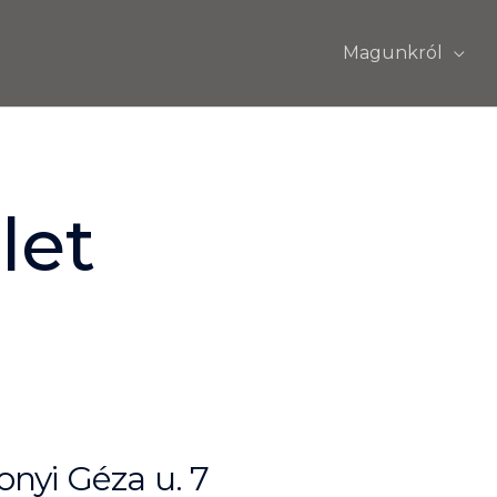
Magunkról
let
nyi Géza u. 7