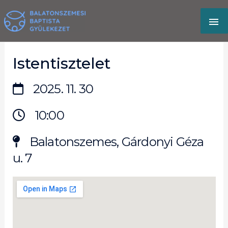
Skip
MA
to
content
M
Istentisztelet
2025. 11. 30
10:00
Balatonszemes, Gárdonyi Géza
u. 7