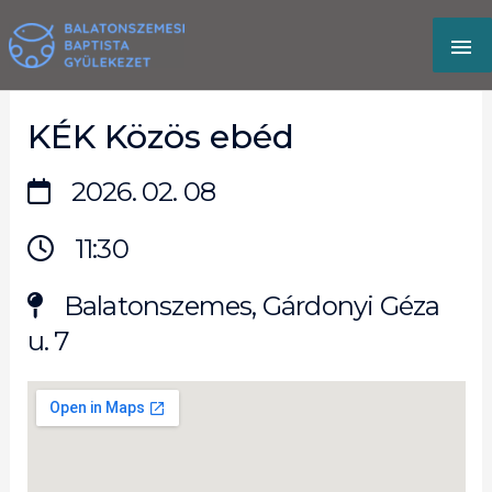
Skip
MA
to
content
M
KÉK Közös ebéd
2026. 02. 08
11:30
Balatonszemes, Gárdonyi Géza
u. 7