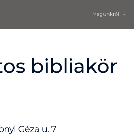
Magunkról
os bibliakör
nyi Géza u. 7