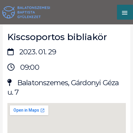
Skip
MA
to
content
M
Kiscsoportos bibliakör
2023. 01. 29
09:00
Balatonszemes, Gárdonyi Géza
u. 7