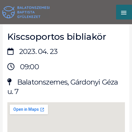
Skip
MA
to
content
M
Kiscsoportos bibliakör
2023. 04. 23
09:00
Balatonszemes, Gárdonyi Géza
u. 7