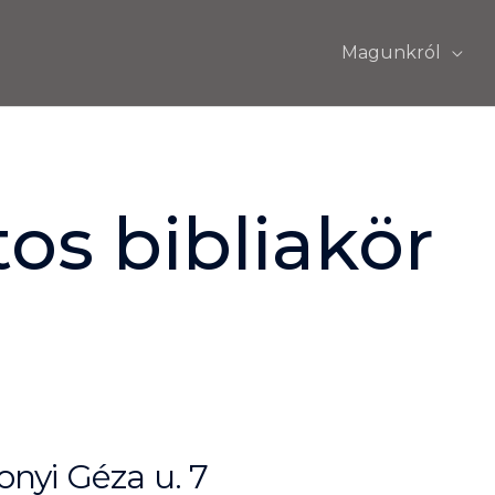
Magunkról
os bibliakör
nyi Géza u. 7