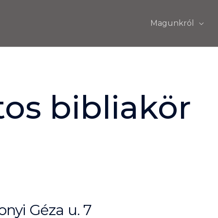
Magunkról
os bibliakör
nyi Géza u. 7