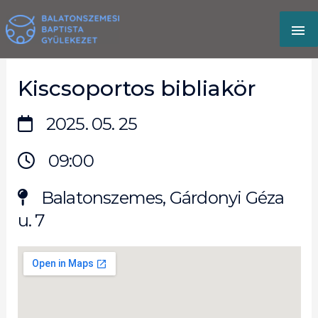
Skip
MA
to
content
M
Kiscsoportos bibliakör
2025. 05. 25
09:00
Balatonszemes, Gárdonyi Géza
u. 7