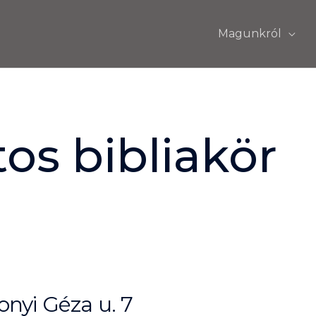
Magunkról
os bibliakör
nyi Géza u. 7