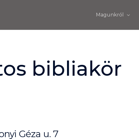
Magunkról
os bibliakör
nyi Géza u. 7