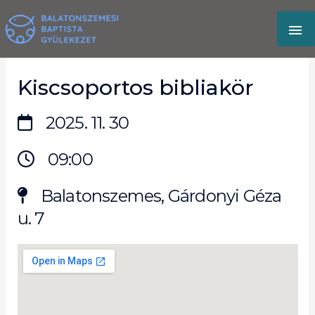
Skip
MA
to
content
M
Kiscsoportos bibliakör
2025. 11. 30
09:00
Balatonszemes, Gárdonyi Géza
u. 7