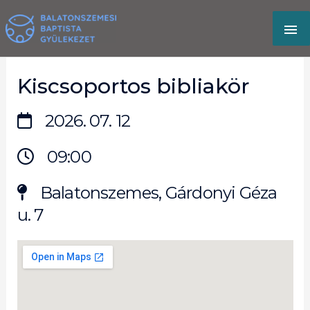
Skip
MA
to
content
M
Kiscsoportos bibliakör
2026. 07. 12
09:00
Balatonszemes, Gárdonyi Géza
u. 7