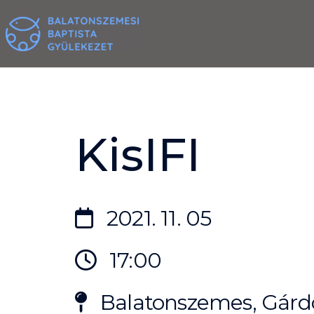
Skip
to
content
KisIFI
2021. 11. 05
17:00
Balatonszemes, Gárdo