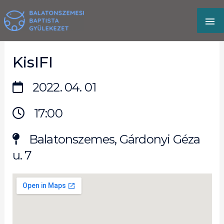
Skip
MA
to
content
M
KisIFI
2022. 04. 01
17:00
Balatonszemes, Gárdonyi Géza
u. 7