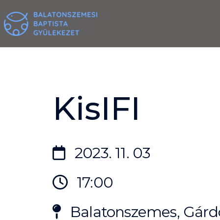
Skip
to
content
KisIFI
2023. 11. 03
17:00
Balatonszemes, Gárdo