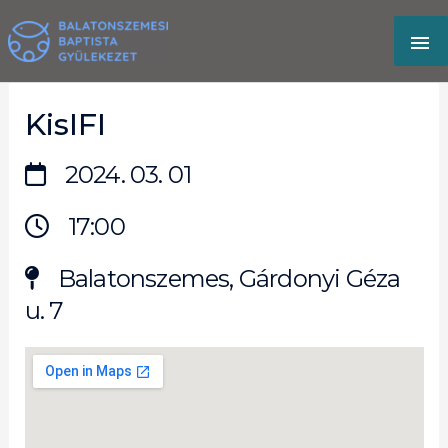
Skip
MA
to
content
M
KisIFI
2024. 03. 01
17:00
Balatonszemes, Gárdonyi Géza
u. 7