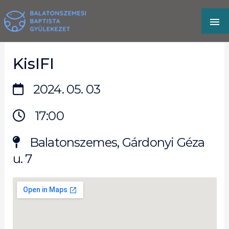
Skip
MA
to
content
M
KisIFI
2024. 05. 03
17:00
Balatonszemes, Gárdonyi Géza
u. 7