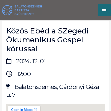
Skip
MA
to
content
M
Közös Ebéd a SZegedi
Ökumenikus Gospel
kórussal
2024. 12. 01
12:00
Balatonszemes, Gárdonyi Géza
u. 7