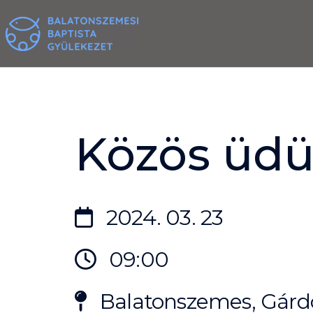
Skip
to
content
Közös üdü
2024. 03. 23
09:00
Balatonszemes, Gárdo