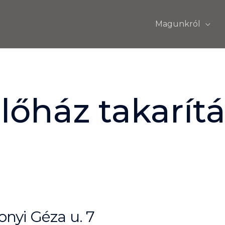
Magunkról
lőház takarítá
nyi Géza u. 7