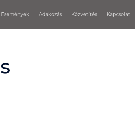
Események
Adakozás
Közvetítés
Kapcsolat
s