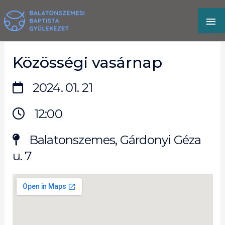
Skip
MA
to
content
M
Közösségi vasárnap
2024. 01. 21
12:00
Balatonszemes, Gárdonyi Géza
u. 7