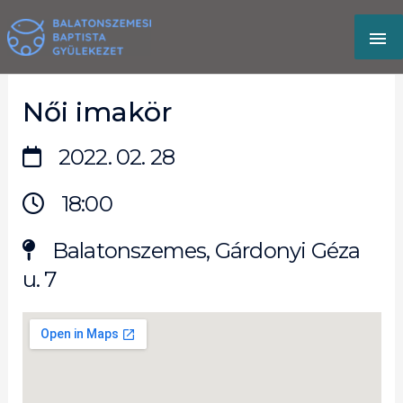
Skip
MA
to
content
M
Női imakör
2022. 02. 28
18:00
Balatonszemes, Gárdonyi Géza
u. 7