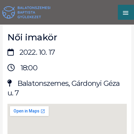
Skip
MA
to
content
M
Női imakör
2022. 10. 17
18:00
Balatonszemes, Gárdonyi Géza
u. 7