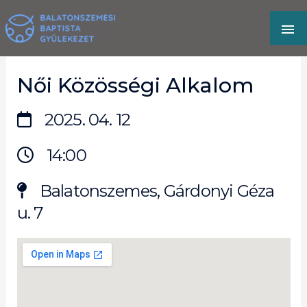
Skip
MA
to
content
M
Női Közösségi Alkalom
2025. 04. 12
14:00
Balatonszemes, Gárdonyi Géza
u. 7