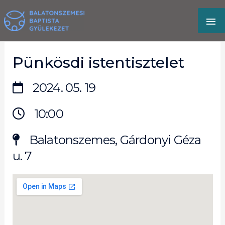
Skip
MA
to
content
M
Pünkösdi istentisztelet
2024. 05. 19
10:00
Balatonszemes, Gárdonyi Géza
u. 7