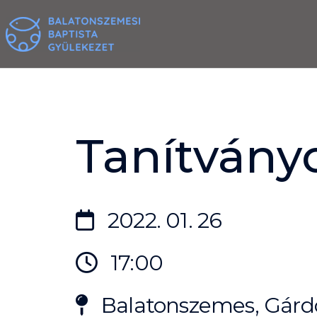
Skip
to
content
Tanítvány
2022. 01. 26
17:00
Balatonszemes, Gárdo