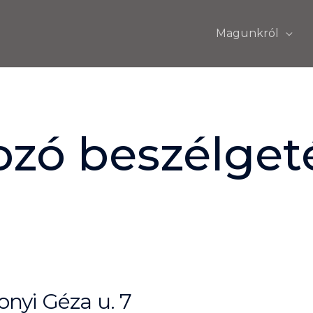
Magunkról
ozó beszélget
nyi Géza u. 7