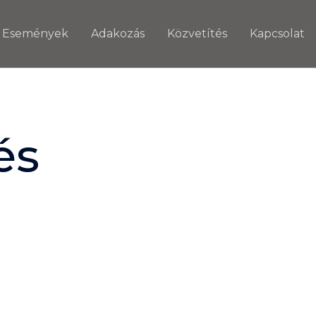
Események
Adakozás
Közvetítés
Kapcsolat
és