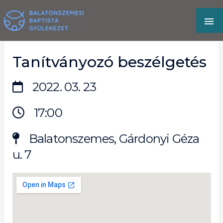
Skip
MA
to
content
M
Tanítványozó beszélgetés
2022. 03. 23
17:00
Balatonszemes, Gárdonyi Géza
u. 7