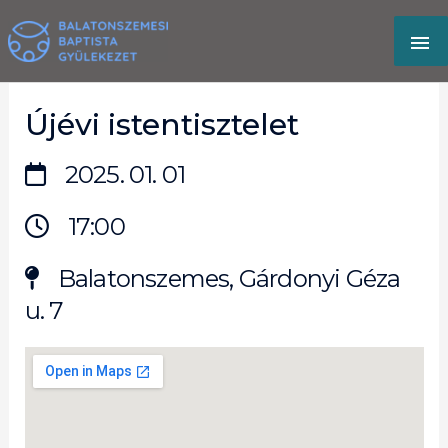
Skip
MA
to
content
M
Újévi istentisztelet
2025. 01. 01
17:00
Balatonszemes, Gárdonyi Géza
u. 7