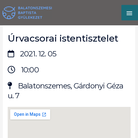
Skip
MA
to
content
M
Úrvacsorai istentisztelet
2021. 12. 05
10:00
Balatonszemes, Gárdonyi Géza
u. 7