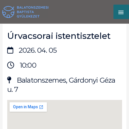
Skip
MA
to
content
M
Úrvacsorai istentisztelet
2026. 04. 05
10:00
Balatonszemes, Gárdonyi Géza
u. 7