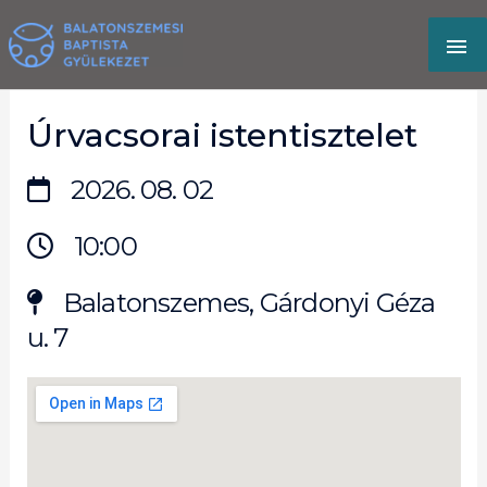
Skip
MA
to
content
M
Úrvacsorai istentisztelet
2026. 08. 02
10:00
Balatonszemes, Gárdonyi Géza
u. 7