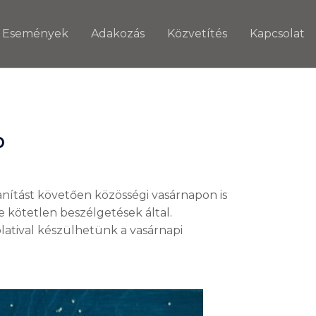
Események
Adakozás
Közvetítés
Kapcsolat
p
nítást követően közösségi vasárnapon is
e kötetlen beszélgetések által.
olatival készülhetünk a vasárnapi