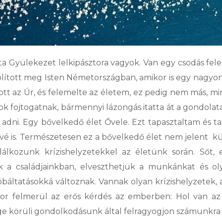
sta Gyülekezet lelkipásztora vagyok. Van egy csodás fel
szólított meg Isten Németországban, amikor is egy nagyo
t az Úr, és felemelte az életem, ez pedig nem más, mi
k fojtogatnak, bármennyi lázongás itatta át a gondolatai
m adni. Egy bővelkedő élet Ővele. Ezt tapasztaltam és
vé is. Természetesen ez a bővelkedő élet nem jelent 
lálkozunk krízishelyzetekkel az életünk során. Sőt, 
k a családjainkban, elveszthetjük a munkánkat és ol
áltatásokká változnak. Vannak olyan krízishelyzetek, 
nkor felmerül az erős kérdés az emberben: Hol van az
e körüli gondolkodásunk által felragyogjon számunkra a