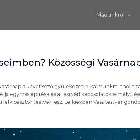
Magunkról
íziseimben? Közösségi Vasárna
asárnap a következő gyülekezeti alkalmunkra, ahol a ta
lja egymás építése és a testvéri kapcsolatok elmélyítés
i lelkipásztor testvér lesz. Lelkiekben Vass testvér gond