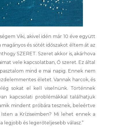
eségem Viki, akivel idén már 10 éve együtt
n magányos és sötét időszakot éltem át az
nthogy SZERET. Szeret akkor is, akárhova
mat vele kapcsolatban, Ő szeret. Ez által
 tapasztalom mind e mai napig. Ennek nem
küzdelemmentes életet. Vannak harcok, és
elég sokat el kell viselnünk. Történnek
yan kapcsolati problémákkal találhatjuk
amik mindent próbára tesznek, beleértve
 Isten a Kríziseimben? Mi lehet ennek a
 legjobb és legerőteljesebb válasz.”