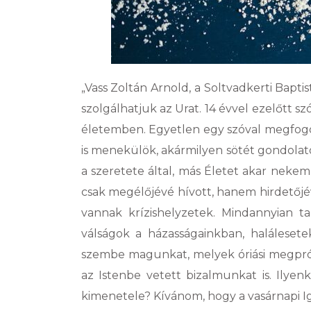
„Vass Zoltán Arnold, a Soltvadkerti Bapti
szolgálhatjuk az Urat. 14 évvel ezelőtt 
életemben. Egyetlen egy szóval megfogot
is menekülök, akármilyen sötét gondolato
a szeretete által, más Életet akar neke
csak megélőjévé hívott, hanem hirdetőjé
vannak krízishelyzetek. Mindannyian ta
válságok a házasságainkban, halálesete
szembe magunkat, melyek óriási megprób
az Istenbe vetett bizalmunkat is. Ilye
kimenetele? Kívánom, hogy a vasárnapi Ig