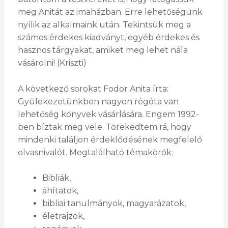
meg Anitát az imaházban. Erre lehetőségünk
nyílik az alkalmaink után. Tekintsük meg a
számos érdekes kiadványt, egyéb érdekes és
hasznos tárgyakat, amiket meg lehet nála
vásárolni! (Kriszti)
A következő sorokat Fodor Anita írta:
Gyülekezetünkben nagyon régóta van
lehetőség könyvek vásárlására. Engem 1992-
ben bíztak meg vele. Törekedtem rá, hogy
mindenki találjon érdeklődésének megfelelő
olvasnivalót. Megtalálható témakörök:
Bibliák,
áhítatok,
bibliai tanulmányok, magyarázatok,
életrajzok,