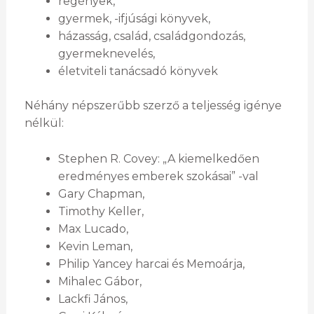
regények,
gyermek, -ifjúsági könyvek,
házasság, család, családgondozás,
gyermeknevelés,
életviteli tanácsadó könyvek
Néhány népszerűbb szerző a teljesség igénye
nélkül:
Stephen R. Covey: „A kiemelkedően
eredményes emberek szokásai” -val
Gary Chapman,
Timothy Keller,
Max Lucado,
Kevin Leman,
Philip Yancey harcai és Memoárja,
Mihalec Gábor,
Lackfi János,