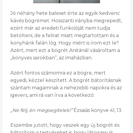
Jó néhány hete baleset érte az egyik kedvenc
kávés bögrémet. Hosszanti irányba megrepedt,
ezért már az eredeti funkcióját nem tudja
betölteni, de a felirat miatt megtartottam és a
konyhánk falán lóg. Hogy miért is írom ezt le?
Azért, mert ezt a bögrét Anitánál vásároltam a
„könyves sarokban”, az imaházban.
Azért fontos számomra ez a bögre, mert
egyedi, kézzel készített. A bögrét bátorításnak
szántam magamnak a nehezebb napokra és az
igevers, ami rá van írva a következő:
„Ne félj, én megsegítelek!”
Ézsaiás könyve 41, 13
Eszembe jutott, hogy veszek egy új bögrét és
bátorítom a testvéreket is, hogy látogassuk