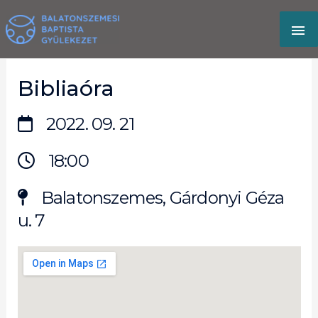
Skip
MA
to
content
M
Bibliaóra
2022. 09. 21
18:00
Balatonszemes, Gárdonyi Géza
u. 7