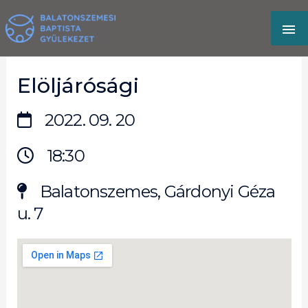
Skip
MA
to
content
M
Elöljárósági
2022. 09. 20
18:30
Balatonszemes, Gárdonyi Géza
u. 7