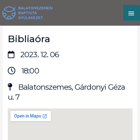
Skip
MA
to
content
M
Bibliaóra
2023. 12. 06
18:00
Balatonszemes, Gárdonyi Géza
u. 7