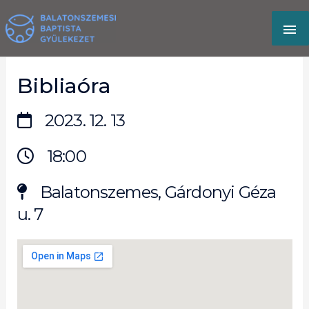
Skip
MA
to
content
M
Bibliaóra
2023. 12. 13
18:00
Balatonszemes, Gárdonyi Géza
u. 7