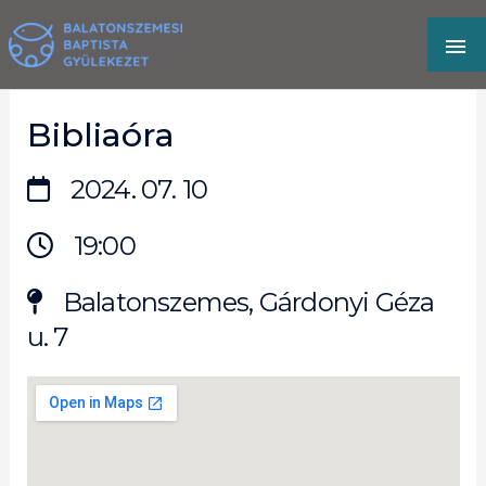
Skip
MA
to
content
M
Bibliaóra
2024. 07. 10
19:00
Balatonszemes, Gárdonyi Géza
u. 7