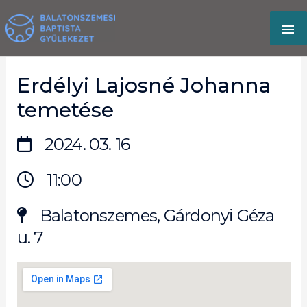
Skip
MA
to
content
M
Erdélyi Lajosné Johanna
temetése
2024. 03. 16
11:00
Balatonszemes, Gárdonyi Géza
u. 7