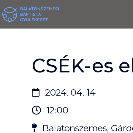
Skip
to
content
CSÉK-es 
2024. 04. 14
12:00
Balatonszemes, Gárdo