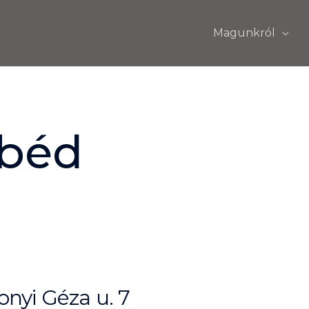
Magunkról
ebéd
nyi Géza u. 7