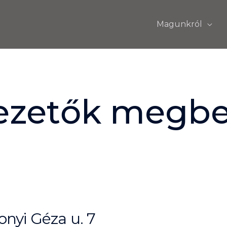
Magunkról
vezetők megbe
nyi Géza u. 7