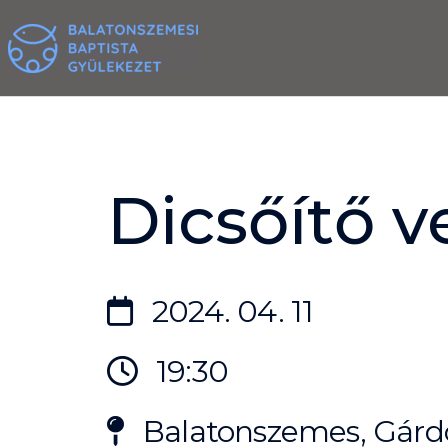
Skip
to
content
Dicsőítő 
2024. 04. 11
19:30
Balatonszemes, Gárdo