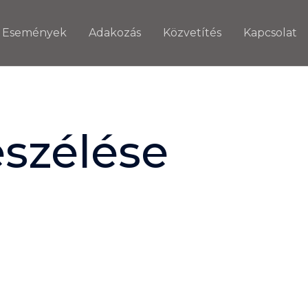
Események
Adakozás
Közvetítés
Kapcsolat
szélése