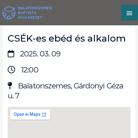
Skip
MA
to
content
M
CSÉK-es ebéd és alkalom
2025. 03. 09
12:00
Balatonszemes, Gárdonyi Géza
u. 7