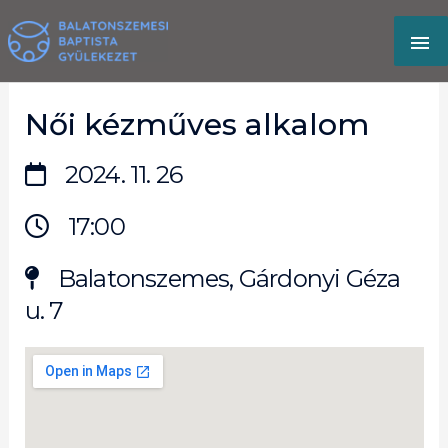
Skip
MA
to
content
M
Női kézműves alkalom
2024. 11. 26
17:00
Balatonszemes, Gárdonyi Géza
u. 7