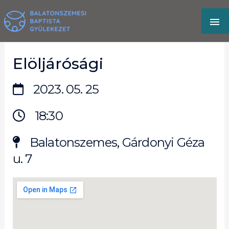
Skip
MA
to
content
M
Elöljárósági
2023. 05. 25
18:30
Balatonszemes, Gárdonyi Géza
u. 7