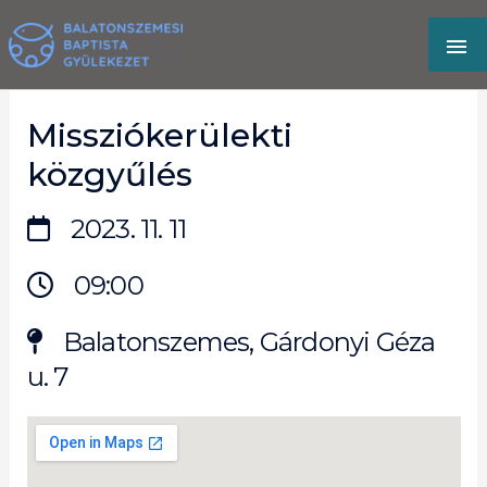
Skip
MA
to
content
M
Missziókerülekti
közgyűlés
2023. 11. 11
09:00
Balatonszemes, Gárdonyi Géza
u. 7