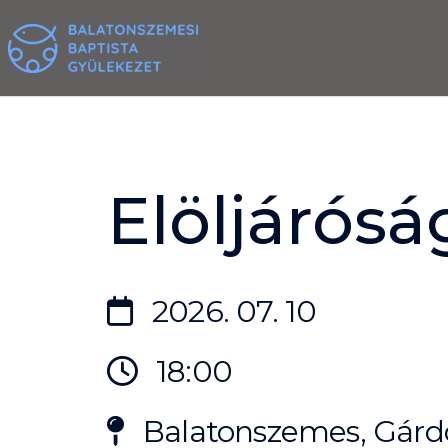
Skip
to
content
Elöljárósá
2026. 07. 10
18:00
Balatonszemes, Gárdo