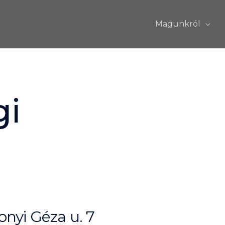
Magunkról
gi
nyi Géza u. 7