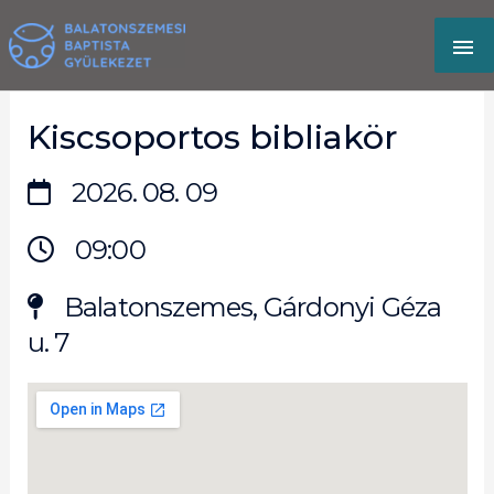
Skip
MA
to
content
M
Kiscsoportos bibliakör
2026. 08. 09
09:00
Balatonszemes, Gárdonyi Géza
u. 7