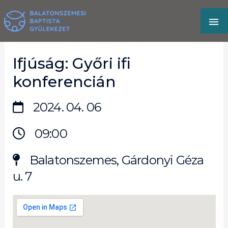
Skip
MA
to
content
M
Ifjúság: Győri ifi
konferencián
2024. 04. 06
09:00
Balatonszemes, Gárdonyi Géza
u. 7