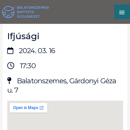
Skip
MA
to
content
M
Ifjúsági
2024. 03. 16
17:30
Balatonszemes, Gárdonyi Géza
u. 7