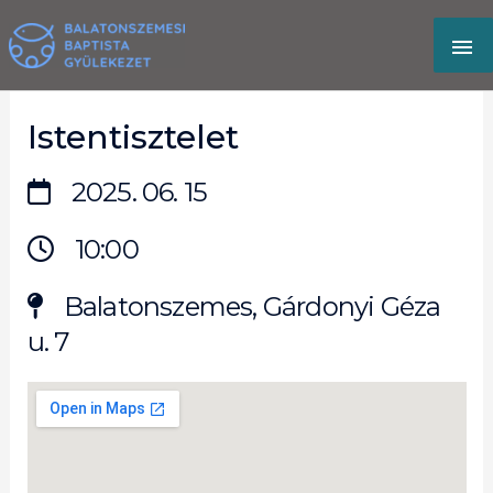
Skip
MA
to
content
M
Istentisztelet
2025. 06. 15
10:00
Balatonszemes, Gárdonyi Géza
u. 7